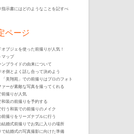
り指示書にはどのようなことを記すべ
定ページ
ドオブジェを使った前撮りが人気！
トマップ
ーンブライドの由来について
ジオ側とよく話し合って決めよう
・「美翔苑」での前撮りはプロのフォト
ファーが素敵な写真を撮ってくれる
で前撮りが人気
で和装の前撮りを予約する
で行う和装での前撮りのメイク
の前撮りをリーズナブルに行う
の結婚式前撮りでお気に入りの場所
りで結婚式の写真撮影に向けた準備