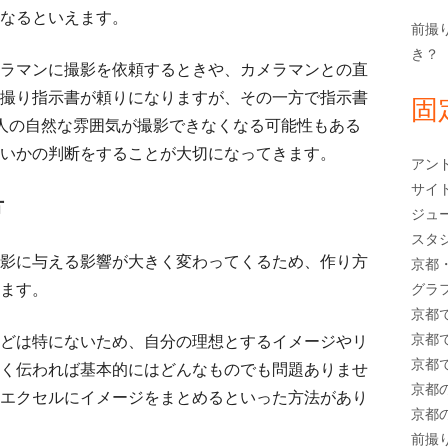
なるといえます。
前撮
き？
ラマンに撮影を依頼するときや、カメラマンとの直
撮り指示書が頼りになりますが、その一方で指示書
固
人の自然な雰囲気が撮影できなくなる可能性もある
いかの判断をすることが大切になってきます。
アン
サイ
方
ジュ
スタ
影に与える影響が大きく変わってくるため、作り方
京都
ます。
グラ
京都
京都
どは特にないため、自分の理想とするイメージやリ
京都
く伝われば基本的にはどんなものでも問題ありませ
京都
エクセルにイメージをまとめるといった方法があり
京都
前撮