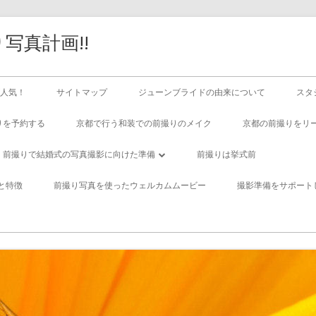
写真計画!!
人気！
サイトマップ
ジューンブライドの由来について
スタ
りを予約する
京都で行う和装での前撮りのメイク
京都の前撮りをリ
前撮りで結婚式の写真撮影に向けた準備
前撮りは挙式前
優れたカメラマンを選ぶ重要性とその影
と特徴
前撮り写真を使ったウェルカムムービー
撮影準備をサポート
響