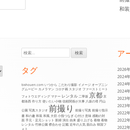
和装
ア
検
索:
タグ
2026
2024
2024
bishouen.com
いつから
こだわり撮影
イメージ
オープニン
グムービー
カメラマン
コロナ禍
スタジオ
ファーストミート
2024
京都
レンタル
フォトウエディング
マナー
二寧坂
京
2023
都洛西
作り方
使いたい小物
信頼関係が大事
八坂の塔
円山
前撮り
2023
公園
写真スタジオ
前撮り写真
前撮り指示
2022
書
和の趣
和装
和風
大切
小指つなぎ
心付け
意味
感動の対
2022
面
手元・足元ショット
新婦
演出
由来
盛り上げる
着物
着物
レンタル
竹林公園
襟合わせ
記載
近年の人気
面白み
韓国フ
2022
ォト