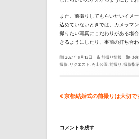
また、前撮りしてもらいたいイメー
込めていないときでは、カメラマン
撮りたい写真にこだわりがある場合
きるようにしたり、事前の打ち合わ
公
作
カ
2021年9月13日
前撮り情報
お
開
成
テ
撮影
,
リクエスト
,
円山公園
,
前撮り
,
撮影指
日
者
ゴ
リ
ー
前
京都結婚式の前撮りは大切で
投
の
稿
記
事:
ナ
コメントを残す
ビ