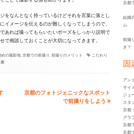
京都
ジをなんとなく持っているけどそれを言葉に落とし
結婚
にイメージを伝えるのが難しくなってしまうので、
ム
であれば撮ってもらいたいポーズをしっかり説明で
前撮
せで相談しておくことが大切になってきます。
き？
タ
勧めの撮影地
,
京都での前撮り
,
前撮りのメリット
こだわり
固
グ
示書
アン
サイ
次
す
京都のフォトジェニックなスポット
ジュ
の
で前撮りをしよう
スタ
記
京都
事:
グラ
京都
京都