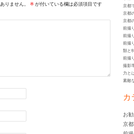
ありません。
※
が付いている欄は必須項目です
京都
京都
京都
前撮
前撮
前撮
類と
前撮
撮影
力と
素敵
カ
お勧
京都
前撮