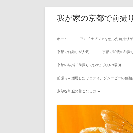
コ
我が家の京都で前撮り
ン
テ
ン
メ
ホーム
アンドオブジェを使った前撮りが
ツ
イ
へ
京都で前撮りが人気
京都で和装の前撮
ス
ン
京都の結婚式前撮りでお気に入りの場所
キ
メ
ッ
前撮りを活用したウェディングムービーの種類
プ
ニ
素敵な和服の着こなし方
ュ
京都でメガネの似合う着物レンタル
ー