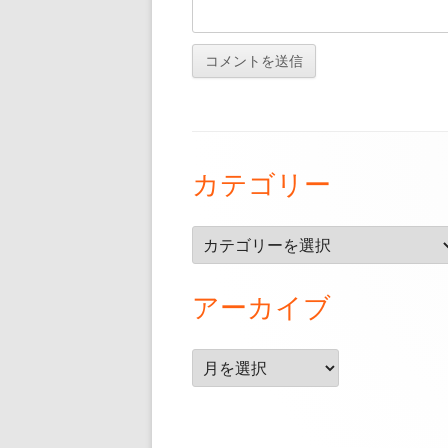
フ
カテゴリー
ッ
タ
カ
ー・
テ
ゴ
コ
アーカイブ
リ
ン
ー
テ
ア
ー
ン
カ
イ
ツ