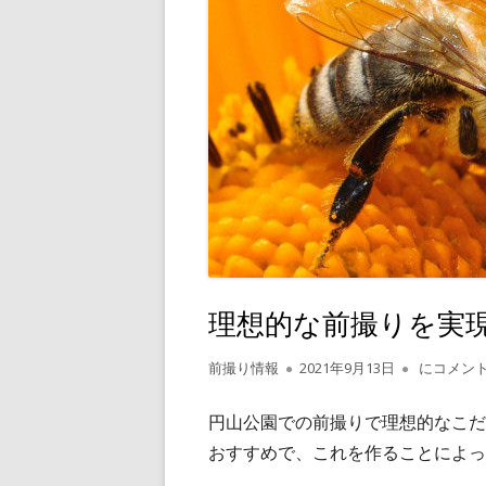
理想的な前撮りを実
作
公
理想的な前
前撮り情報
2021年9月13日
にコメン
成
開
者
日
円山公園での前撮りで理想的なこだ
おすすめで、これを作ることによっ