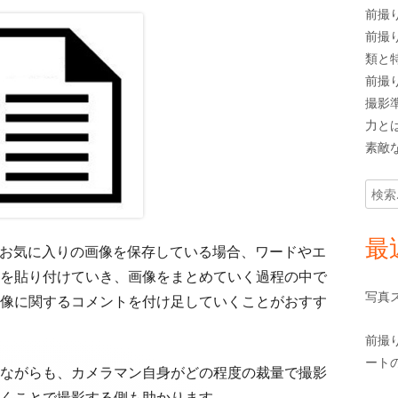
前撮
前撮
類と
前撮
撮影
力と
素敵
検
索:
最
たお気に入りの画像を保存している場合、ワードやエ
を貼り付けていき、画像をまとめていく過程の中で
写真
像に関するコメントを付け足していくことがおすす
前撮
ート
ながらも、カメラマン自身がどの程度の裁量で撮影
くことで撮影する側も助かります。