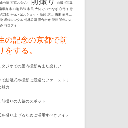
前撮り
円山公園
写真スタジオ
前撮り写真
指示書
和の趣
和装
和風
大切
小指つなぎ
心付け
意
動の対面
手元・足元ショット
新婦
演出
由来
盛り上
着物
着物レンタル
竹林公園
襟合わせ
記載
近年の人
白み
韓国フォト
生の記念の京都で前
りをする。
スタジオでの屋内撮影もまた楽しい
りで結婚式や撮影に最適なファーストミ
の魅力
で前撮りの人気のスポット
式を盛り上げるために活用すべきアイテ