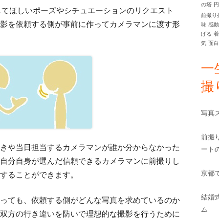
の塔
イ
してほしいポーズやシチュエーションのリクエスト
前撮り
影を依頼する側が事前に作ってカメラマンに渡す形
味
感
ド
げる
気
面
バ
一
ー
撮
写真
前撮
きや当日担当するカメラマンが誰か分からなかった
ート
自分自身が選んだ信頼できるカメラマンに前撮りし
京都
することができます。
結婚
っても、依頼する側がどんな写真を求めているのか
ム
双方の行き違いを防いで理想的な撮影を行うために