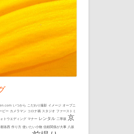
グ
uen.com
いつから
こだわり撮影
イメージ
オープニ
ービー
カメラマン
コロナ禍
スタジオ
ファーストミ
京
レンタル
フォトウエディング
マナー
二寧坂
京都洛西
作り方
使いたい小物
信頼関係が大事
八坂