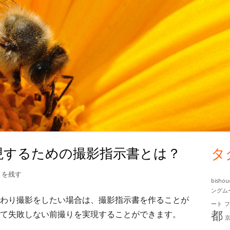
現するための撮影指示書とは？
タ
メ
イ
撮りを実現するための撮影指示書とは？
トを残す
bisho
ングム
ン
わり撮影をしたい場合は、撮影指示書を作ることが
ート
都
て失敗しない前撮りを実現することができます。
サ