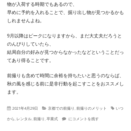
物が入荷する時期でもあるので、
早めに予約を入れることで、掘り出し物が見つかるかも
しれませんよね。
9月以降はピークになりますから、まだ大丈夫だろうと
のんびりしていたら、
結局自分の好みが見つからなかったなどということだっ
てあり得ることです。
前撮りも含めて時間に余裕を持ちたいと思うのならば、
秋の風を感じる前に是非行動を起こすことをおススメし
ます。
公
カ
タ
2021年4月29日
京都での前撮り
,
前撮りのメリット
いつ
開
テ
メリットが大きいと言われる前撮り
グ
から
,
レンタル
,
前撮り
,
卒業式
にコメントを残す
日
ゴ