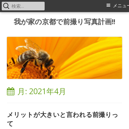
検
メ
メニュ
索:
イ
コ
我が家の京都で前撮り写真計画!!
ン
ン
テ
メ
ン
ツ
ニ
へ
ス
ュ
キ
ー
ッ
月:
2021年4月
プ
メリットが大きいと言われる前撮りっ
て