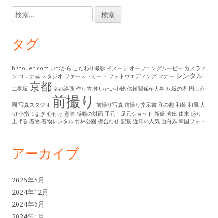
コ
リ
検
ン
ー
索:
テ
タグ
ン
ツ
bishouen.com
いつから
こだわり撮影
イメージ
オープニングムービー
カメラマ
レンタル
ン
コロナ禍
スタジオ
ファーストミート
フォトウエディング
マナー
京都
二寧坂
京都洛西
作り方
使いたい小物
信頼関係が大事
八坂の塔
円山公
前撮り
園
写真スタジオ
前撮り写真
前撮り指示書
和の趣
和装
和風
大
切
小指つなぎ
心付け
意味
感動の対面
手元・足元ショット
新婦
演出
由来
盛り
上げる
着物
着物レンタル
竹林公園
襟合わせ
記載
近年の人気
面白み
韓国フォト
アーカイブ
2026年5月
2024年12月
2024年6月
2024年1月