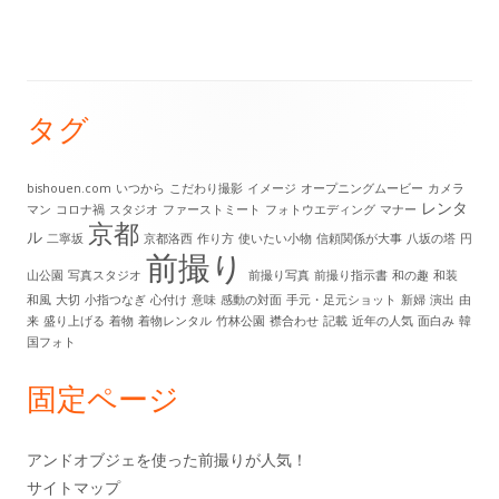
リ
ー
タグ
メ
イ
bishouen.com
いつから
こだわり撮影
イメージ
オープニングムービー
カメラ
レンタ
マン
コロナ禍
スタジオ
ファーストミート
フォトウエディング
マナー
ン
京都
ル
二寧坂
京都洛西
作り方
使いたい小物
信頼関係が大事
八坂の塔
円
前撮り
サ
山公園
写真スタジオ
前撮り写真
前撮り指示書
和の趣
和装
和風
大切
小指つなぎ
心付け
意味
感動の対面
手元・足元ショット
新婦
演出
由
イ
来
盛り上げる
着物
着物レンタル
竹林公園
襟合わせ
記載
近年の人気
面白み
韓
国フォト
ド
固定ページ
バ
ー
アンドオブジェを使った前撮りが人気！
サイトマップ