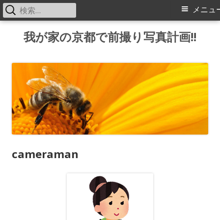
検
メ
メニュ
索:
イ
コ
我が家の京都で前撮り写真計画!!
ン
ン
テ
メ
ン
ツ
ニ
へ
ス
ュ
キ
ー
ッ
cameraman
プ