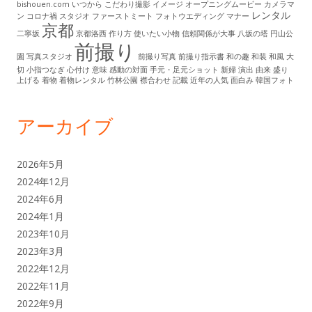
bishouen.com
いつから
こだわり撮影
イメージ
オープニングムービー
カメラマ
レンタル
ン
コロナ禍
スタジオ
ファーストミート
フォトウエディング
マナー
京都
二寧坂
京都洛西
作り方
使いたい小物
信頼関係が大事
八坂の塔
円山公
前撮り
園
写真スタジオ
前撮り写真
前撮り指示書
和の趣
和装
和風
大
切
小指つなぎ
心付け
意味
感動の対面
手元・足元ショット
新婦
演出
由来
盛り
上げる
着物
着物レンタル
竹林公園
襟合わせ
記載
近年の人気
面白み
韓国フォト
アーカイブ
2026年5月
2024年12月
2024年6月
2024年1月
2023年10月
2023年3月
2022年12月
2022年11月
2022年9月