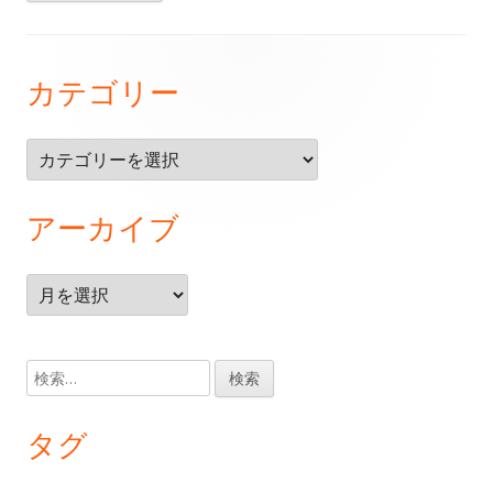
フ
カテゴリー
ッ
タ
カ
ー・
テ
ゴ
コ
アーカイブ
リ
ン
ー
テ
ア
ー
ン
カ
イ
ツ
検
ブ
索:
タグ