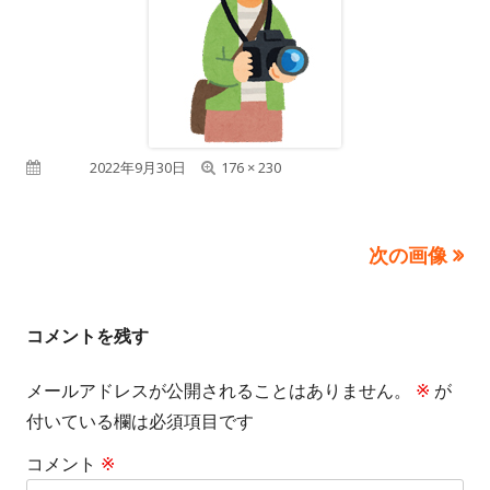
フ
公開日
2022年9月30日
176 × 230
ル
サ
次の画像
イ
ズ
コメントを残す
メールアドレスが公開されることはありません。
※
が
付いている欄は必須項目です
コメント
※