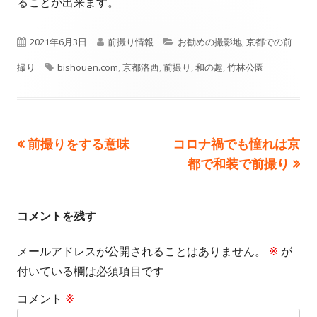
ることが出来ます。
公
作
カ
2021年6月3日
前撮り情報
お勧めの撮影地
,
京都での前
開
タ
成
テ
撮り
bishouen.com
,
京都洛西
,
前撮り
,
和の趣
,
竹林公園
日
グ
者
ゴ
リ
前
次
前撮りをする意味
コロナ禍でも憧れは京
投
ー
の
の
都で和装で前撮り
稿
記
記
事:
事:
ナ
コメントを残す
ビ
メールアドレスが公開されることはありません。
※
が
ゲ
付いている欄は必須項目です
ー
コメント
※