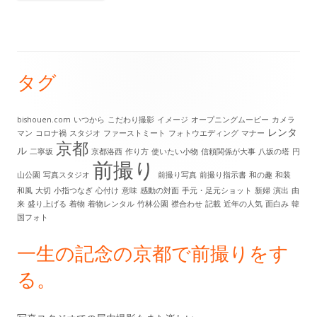
タグ
メ
イ
bishouen.com
いつから
こだわり撮影
イメージ
オープニングムービー
カメラ
レンタ
マン
コロナ禍
スタジオ
ファーストミート
フォトウエディング
マナー
ン
京都
ル
二寧坂
京都洛西
作り方
使いたい小物
信頼関係が大事
八坂の塔
円
前撮り
サ
山公園
写真スタジオ
前撮り写真
前撮り指示書
和の趣
和装
和風
大切
小指つなぎ
心付け
意味
感動の対面
手元・足元ショット
新婦
演出
由
イ
来
盛り上げる
着物
着物レンタル
竹林公園
襟合わせ
記載
近年の人気
面白み
韓
国フォト
ド
一生の記念の京都で前撮りをす
バ
る。
ー