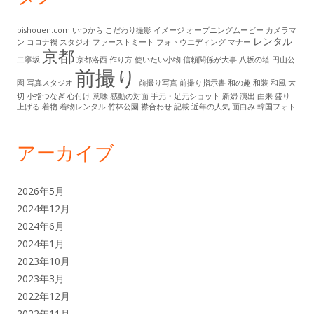
bishouen.com
いつから
こだわり撮影
イメージ
オープニングムービー
カメラマ
レンタル
ン
コロナ禍
スタジオ
ファーストミート
フォトウエディング
マナー
京都
二寧坂
京都洛西
作り方
使いたい小物
信頼関係が大事
八坂の塔
円山公
前撮り
園
写真スタジオ
前撮り写真
前撮り指示書
和の趣
和装
和風
大
切
小指つなぎ
心付け
意味
感動の対面
手元・足元ショット
新婦
演出
由来
盛り
上げる
着物
着物レンタル
竹林公園
襟合わせ
記載
近年の人気
面白み
韓国フォト
アーカイブ
2026年5月
2024年12月
2024年6月
2024年1月
2023年10月
2023年3月
2022年12月
2022年11月