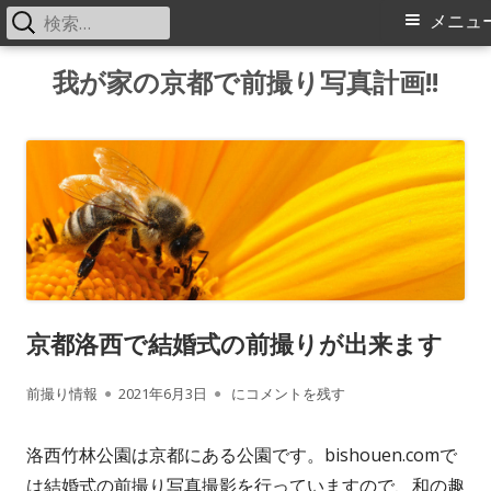
検
メ
メニュ
索:
イ
コ
我が家の京都で前撮り写真計画!!
ン
ン
テ
メ
ン
ツ
ニ
へ
ス
ュ
キ
ー
ッ
京都洛西で結婚式の前撮りが出来ます
プ
作
公
京都洛西で結婚式の前撮りが出来ます
前撮り情報
2021年6月3日
にコメントを残す
成
開
洛西竹林公園は京都にある公園です。bishouen.comで
者
日
は結婚式の前撮り写真撮影を行っていますので、和の趣