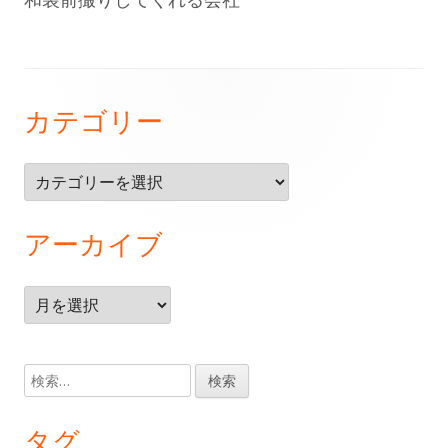
フ
カテゴリー
ッ
タ
カ
ー・
テ
ゴ
コ
アーカイブ
リ
ン
ー
テ
ア
ー
ン
カ
イ
ツ
検
ブ
索:
タグ