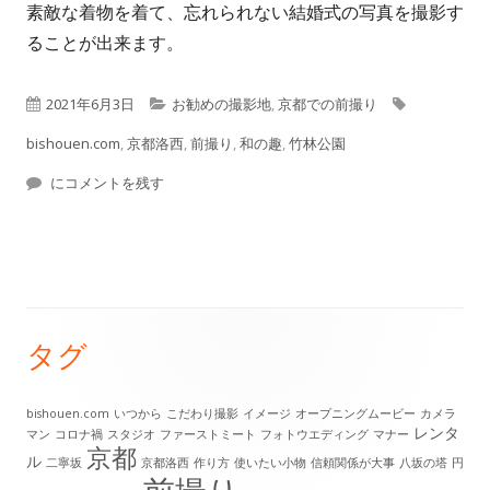
素敵な着物を着て、忘れられない結婚式の写真を撮影す
ることが出来ます。
公
カ
タ
2021年6月3日
お勧めの撮影地
,
京都での前撮り
開
テ
グ
bishouen.com
,
京都洛西
,
前撮り
,
和の趣
,
竹林公園
日
京都洛西で結婚式の前撮りが出来ます
ゴ
にコメントを残す
リ
ー
タグ
メ
イ
bishouen.com
いつから
こだわり撮影
イメージ
オープニングムービー
カメラ
レンタ
マン
コロナ禍
スタジオ
ファーストミート
フォトウエディング
マナー
ン
京都
ル
二寧坂
京都洛西
作り方
使いたい小物
信頼関係が大事
八坂の塔
円