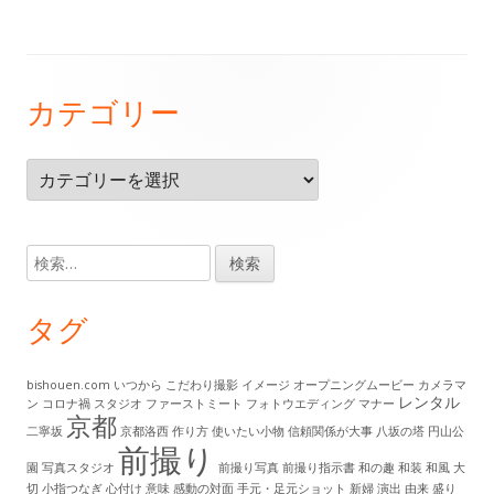
フ
カテゴリー
ッ
タ
カ
ー・
テ
ゴ
コ
リ
検
ン
ー
索:
テ
タグ
ン
ツ
bishouen.com
いつから
こだわり撮影
イメージ
オープニングムービー
カメラマ
レンタル
ン
コロナ禍
スタジオ
ファーストミート
フォトウエディング
マナー
京都
二寧坂
京都洛西
作り方
使いたい小物
信頼関係が大事
八坂の塔
円山公
前撮り
園
写真スタジオ
前撮り写真
前撮り指示書
和の趣
和装
和風
大
切
小指つなぎ
心付け
意味
感動の対面
手元・足元ショット
新婦
演出
由来
盛り