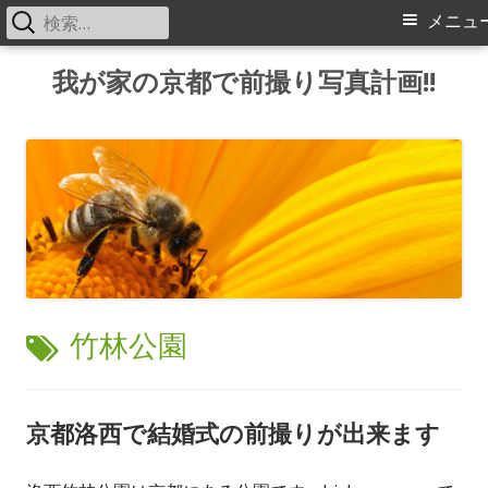
検
メ
メニュ
索:
イ
コ
我が家の京都で前撮り写真計画!!
ン
ン
テ
メ
ン
ツ
ニ
へ
ス
ュ
キ
ー
ッ
タ
竹林公園
プ
グ:
京都洛西で結婚式の前撮りが出来ます