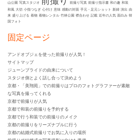
前撮り
サ
山公園
写真スタジオ
前撮り写真
前撮り指示書
和の趣
和装
和風
大切
小指つなぎ
心付け
意味
感動の対面
手元・足元ショット
新婦
演出
由
イ
来
盛り上げる
着物
着物レンタル
竹林公園
襟合わせ
記載
近年の人気
面白み
韓
国フォト
ド
固定ページ
バ
ー
アンドオブジェを使った前撮りが人気！
サイトマップ
ジューンブライドの由来について
スタジオ側とよく話し合って決めよう
京都・「美翔苑」での前撮りはプロのフォトグラファーが素敵
な写真を撮ってくれる
京都で前撮りが人気
京都で和装の前撮りを予約する
京都で行う和装での前撮りのメイク
京都の前撮りをリーズナブルに行う
京都の結婚式前撮りでお気に入りの場所