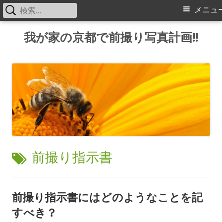
検
メ
メニュ
索:
イ
コ
我が家の京都で前撮り写真計画!!
ン
ン
テ
メ
ン
ツ
ニ
へ
ス
ュ
キ
ー
ッ
タ
前撮り指示書
プ
グ:
前撮り指示書にはどのようなことを記
すべき？