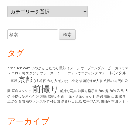
タ
カ
ー・
テ
ゴ
コ
リ
検
ン
ー
索:
テ
タグ
ン
ツ
bishouen.com
いつから
こだわり撮影
イメージ
オープニングムービー
カメラマ
レンタル
ン
コロナ禍
スタジオ
ファーストミート
フォトウエディング
マナー
京都
二寧坂
京都洛西
作り方
使いたい小物
信頼関係が大事
八坂の塔
円山公
前撮り
園
写真スタジオ
前撮り写真
前撮り指示書
和の趣
和装
和風
大
切
小指つなぎ
心付け
意味
感動の対面
手元・足元ショット
新婦
演出
由来
盛り
上げる
着物
着物レンタル
竹林公園
襟合わせ
記載
近年の人気
面白み
韓国フォト
アーカイブ