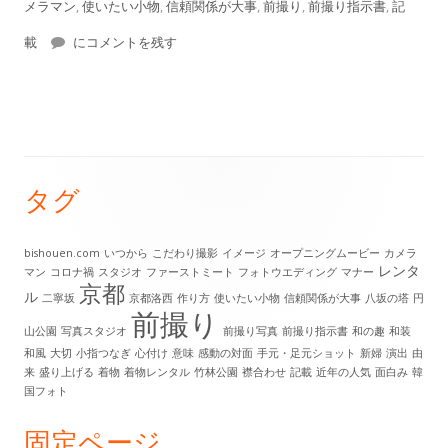
開
テ
グ
メラマン
,
使いたい小物
,
信頼関係が大事
,
前撮り
,
前撮り指示書
,
記
日
前撮り指示書にはどのようなことを記すべき？
ゴ
載
にコメントを残す
リ
ー
タグ
メ
イ
bishouen.com
いつから
こだわり撮影
イメージ
オープニングムービー
カメラ
レンタ
マン
コロナ禍
スタジオ
ファーストミート
フォトウエディング
マナー
ン
京都
ル
二寧坂
京都洛西
作り方
使いたい小物
信頼関係が大事
八坂の塔
円
前撮り
サ
山公園
写真スタジオ
前撮り写真
前撮り指示書
和の趣
和装
和風
大切
小指つなぎ
心付け
意味
感動の対面
手元・足元ショット
新婦
演出
由
イ
来
盛り上げる
着物
着物レンタル
竹林公園
襟合わせ
記載
近年の人気
面白み
韓
国フォト
ド
固定ページ