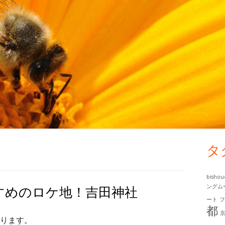
タ
メ
イ
bisho
すめのロケ地！吉田神社
ングム
ン
ート
都
サ
ります。