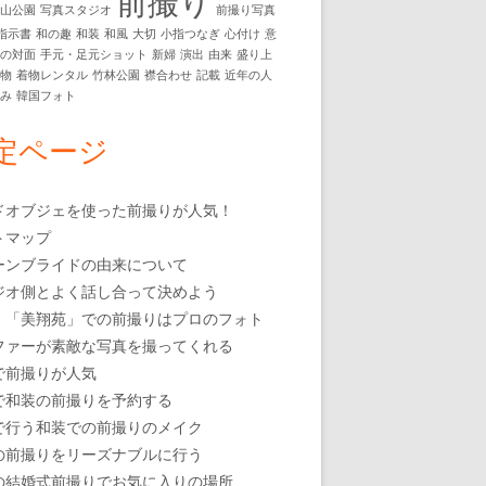
前撮り
円山公園
写真スタジオ
前撮り写真
指示書
和の趣
和装
和風
大切
小指つなぎ
心付け
意
動の対面
手元・足元ショット
新婦
演出
由来
盛り上
着物
着物レンタル
竹林公園
襟合わせ
記載
近年の人
白み
韓国フォト
定ページ
ドオブジェを使った前撮りが人気！
トマップ
ーンブライドの由来について
ジオ側とよく話し合って決めよう
・「美翔苑」での前撮りはプロのフォト
ファーが素敵な写真を撮ってくれる
で前撮りが人気
で和装の前撮りを予約する
で行う和装での前撮りのメイク
の前撮りをリーズナブルに行う
の結婚式前撮りでお気に入りの場所