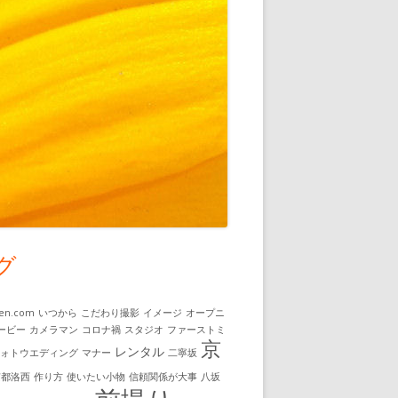
グ
uen.com
いつから
こだわり撮影
イメージ
オープニ
ービー
カメラマン
コロナ禍
スタジオ
ファーストミ
京
レンタル
フォトウエディング
マナー
二寧坂
京都洛西
作り方
使いたい小物
信頼関係が大事
八坂