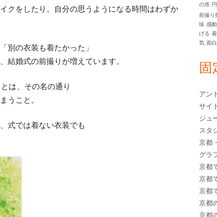
の塔
イクをしたり。自分の思うようになる時間はわずか
イ
前撮り
味
感
ド
げる
気
面
「別の衣装も着たかった」
バ
、結婚式の前撮りが増えています。
固
ー
りとは、その名の通り
アン
まうこと。
サイ
ジュ
、式では着ない衣装でも
スタ
京都
グラ
京都
京都
京都
京都
京都