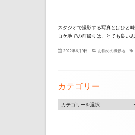
スタジオで撮影する写真とはひと味
ロケ地での前撮りは、とても良い思
公
カ
2022年6月9日
お勧めの撮影地
開
テ
日
ゴ
リ
フ
ー
カテゴリー
ッ
タ
カ
ー・
テ
ゴ
コ
リ
ン
ー