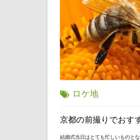
タ
ロケ地
グ:
京都の前撮りでおす
結婚式当日はとても忙しいものとな