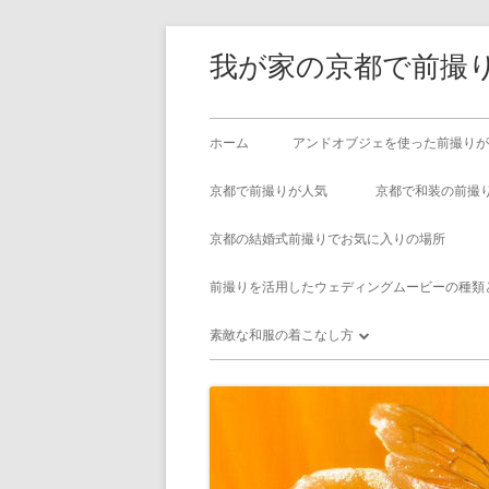
コ
我が家の京都で前撮り
ン
テ
ン
メ
ホーム
アンドオブジェを使った前撮りが
ツ
イ
へ
京都で前撮りが人気
京都で和装の前撮
ス
ン
京都の結婚式前撮りでお気に入りの場所
キ
メ
ッ
前撮りを活用したウェディングムービーの種類
プ
ニ
素敵な和服の着こなし方
ュ
京都でメガネの似合う着物レンタル
ー