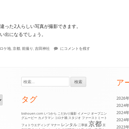
違った2人らしい写真が撮影できます。
い出になるでしょう。
タ
京都の前撮りでおすすめのロケ地！吉田
ロケ地
,
京都
,
前撮り
,
吉田神社
にコメントを残す
グ
ア
検
索:
タグ
2026
2024
2024
bishouen.com
いつから
こだわり撮影
イメージ
オープニン
グムービー
カメラマン
コロナ禍
スタジオ
ファーストミート
2024
京都
レンタル
フォトウエディング
マナー
二寧坂
京
2023