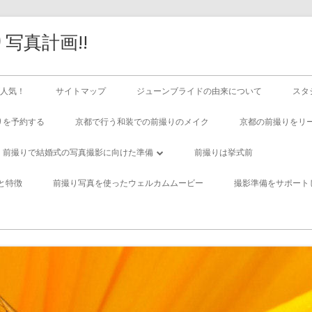
写真計画!!
人気！
サイトマップ
ジューンブライドの由来について
スタ
りを予約する
京都で行う和装での前撮りのメイク
京都の前撮りをリ
前撮りで結婚式の写真撮影に向けた準備
前撮りは挙式前
優れたカメラマンを選ぶ重要性とその影
と特徴
前撮り写真を使ったウェルカムムービー
撮影準備をサポート
響