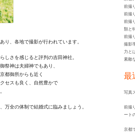
前撮
前撮
前撮
類と
前撮
あり、各地で撮影が行われています。
撮影
力と
らしさを感じると評判の吉田神社。
素敵
御祭神は夫婦神でもあり、
最
京都御所からも近く
クセスも良く、自然豊かで
。
写真
、万全の体制で結婚式に臨みましょう。
前撮
ート
京都