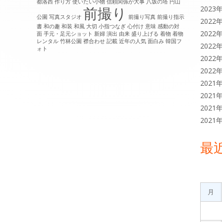
都洛西
作り方
使いたい小物
信頼関係が大事
八坂の塔
円山
前撮り
2023
公園
写真スタジオ
前撮り写真
前撮り指示
2022
書
和の趣
和装
和風
大切
小指つなぎ
心付け
意味
感動の対
2022
面
手元・足元ショット
新婦
演出
由来
盛り上げる
着物
着物
レンタル
竹林公園
襟合わせ
記載
近年の人気
面白み
韓国フ
2022
ォト
2022
2022
2021
2021
2021
2021
最
月