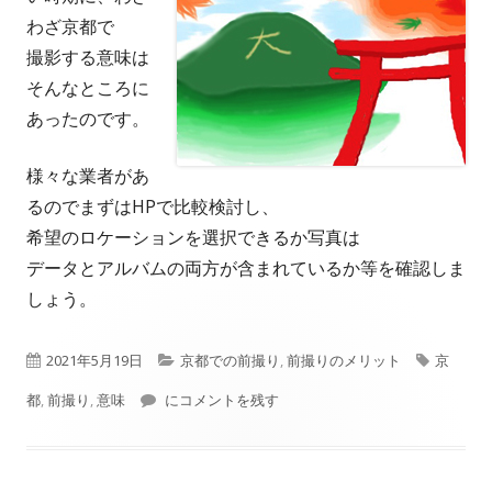
わざ京都で
撮影する意味は
そんなところに
あったのです。
様々な業者があ
るのでまずはHPで比較検討し、
希望のロケーションを選択できるか写真は
データとアルバムの両方が含まれているか等を確認しま
しょう。
公
カ
タ
2021年5月19日
京都での前撮り
,
前撮りのメリット
京
開
前撮りをする意味
テ
グ
都
,
前撮り
,
意味
にコメントを残す
日
ゴ
リ