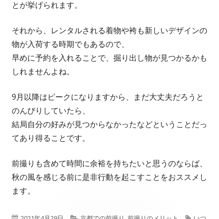
とが挙げられます。
それから、レンタルされる着物や袴も新しいデザインの
物が入荷する時期でもあるので、
早めに予約を入れることで、掘り出し物が見つかるかも
しれませんよね。
9月以降はピークになりますから、まだ大丈夫だろうと
のんびりしていたら、
結局自分の好みが見つからなかったなどということだっ
てあり得ることです。
前撮りも含めて時間に余裕を持ちたいと思うのならば、
秋の風を感じる前に是非行動を起こすことをおススメし
ます。
公
カ
タ
2021年4月29日
京都での前撮り
,
前撮りのメリット
いつ