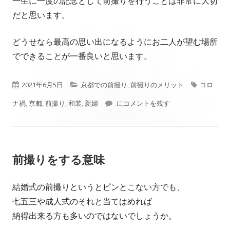
一生に一度の記念として前撮りを行うことは非常に大切
だと思います。
どうせなら最高の思い出になるようにお二人が望む場所
でできることが一番良いと思います。
公
カ
タ
2021年6月5日
京都での前撮り
,
前撮りのメリット
コロ
開
テ
コロナ禍でも憧れは京都で和装で前撮
グ
ナ禍
,
京都
,
前撮り
,
和装
,
新婦
にコメントを残す
日
ゴ
リ
前撮りをする意味
ー
結婚式の前撮りというとピンとこない方でも、
七五三や成人式のそれと当てはめれば
納得出来る方も多いのではないでしょうか。