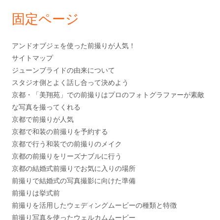
り
ド
固定ページ
バ
ー
アンドオブジェを使った前撮りが人気！
サイトマップ
ジューンブライドの由来について
スタジオ側とよく話し合って決めよう
京都・「美翔苑」での前撮りはプロのフォトグラファーが素敵
な写真を撮ってくれる
京都で前撮りが人気
京都で和装の前撮りを予約する
京都で行う和装での前撮りのメイク
京都の前撮りをリーズナブルに行う
京都の結婚式前撮りでお気に入りの場所
前撮りで結婚式の写真撮影に向けた準備
前撮りは挙式前
前撮りを活用したウェディングムービーの種類と特徴
前撮り写真を使ったウェルカムムービー