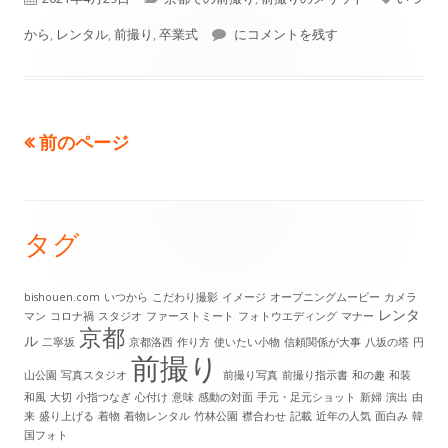
開
テ
メリットが大きいと言われる前撮り
グ
から
,
レンタル
,
前撮り
,
卒業式
にコメントを残す
日
ゴ
リ
前のページ
投
ー
稿
の
タグ
メ
ペ
イ
bishouen.com
いつから
こだわり撮影
イメージ
オープニングムービー
カメラ
ー
レンタ
マン
コロナ禍
スタジオ
ファーストミート
フォトウエディング
マナー
ン
京都
ル
二寧坂
京都洛西
作り方
使いたい小物
信頼関係が大事
八坂の塔
円
ジ
前撮り
サ
山公園
写真スタジオ
前撮り写真
前撮り指示書
和の趣
和装
送
和風
大切
小指つなぎ
心付け
意味
感動の対面
手元・足元ショット
新婦
演出
由
イ
来
盛り上げる
着物
着物レンタル
竹林公園
襟合わせ
記載
近年の人気
面白み
韓
国フォト