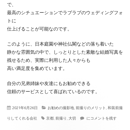
で、
最高のシチュエーションでラブラブのウェディングフォ
トに
仕上げることが可能なのです。
このように、日本庭園や神社仏閣などの落ち着いた
静かな雰囲気の中で、しっとりとした素敵な結婚写真を
残せるため、実際に利用した人々からも
高い満足度を集めています。
自分の兄弟姉妹や友達にもお勧めできる
信頼のサービスとして喜ばれているのです。
公
カ
2021年6月26日
お勧めの撮影地
,
前撮りのメリット
,
和装前撮
開
タ
テ
京都結婚式の前撮りは大
りしてくれる会社
京都
,
前撮り
,
大切
にコメントを残す
日
グ
ゴ