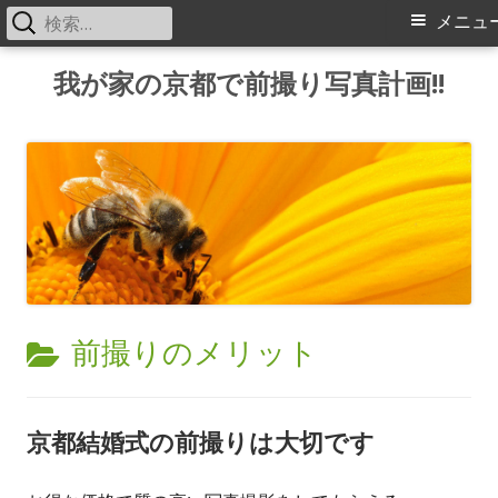
検
メ
メニュ
索:
イ
コ
我が家の京都で前撮り写真計画!!
ン
ン
テ
メ
ン
ツ
ニ
へ
ス
ュ
キ
ー
ッ
カ
前撮りのメリット
プ
テ
ゴ
京都結婚式の前撮りは大切です
リ