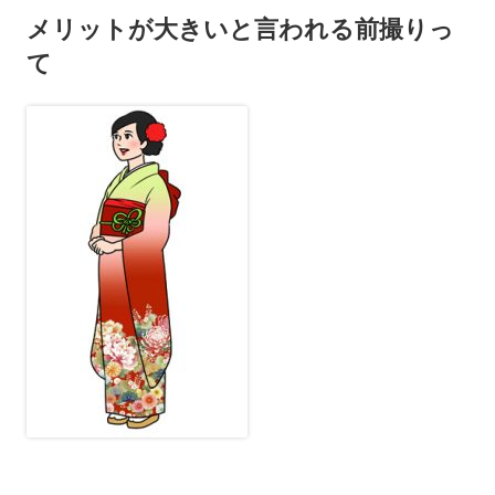
メリットが大きいと言われる前撮りっ
ー
て