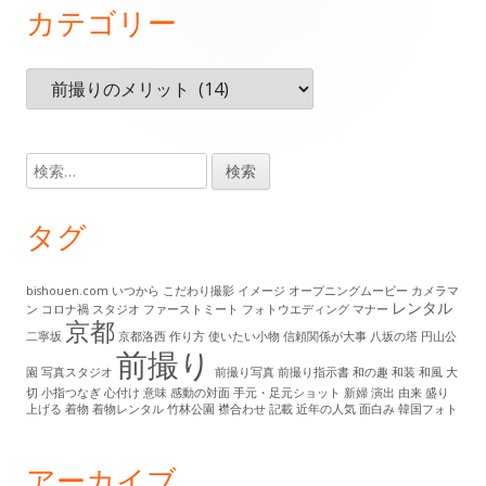
カテゴリー
ッ
タ
カ
ー・
テ
ゴ
コ
リ
検
ン
ー
索:
テ
タグ
ン
ツ
bishouen.com
いつから
こだわり撮影
イメージ
オープニングムービー
カメラマ
レンタル
ン
コロナ禍
スタジオ
ファーストミート
フォトウエディング
マナー
京都
二寧坂
京都洛西
作り方
使いたい小物
信頼関係が大事
八坂の塔
円山公
前撮り
園
写真スタジオ
前撮り写真
前撮り指示書
和の趣
和装
和風
大
切
小指つなぎ
心付け
意味
感動の対面
手元・足元ショット
新婦
演出
由来
盛り
上げる
着物
着物レンタル
竹林公園
襟合わせ
記載
近年の人気
面白み
韓国フォト
アーカイブ