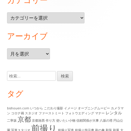
ッ
タ
カ
ー・
テ
ゴ
コ
アーカイブ
リ
ン
ー
テ
ア
ー
ン
カ
イ
ツ
検
ブ
索:
タグ
bishouen.com
いつから
こだわり撮影
イメージ
オープニングムービー
カメラマ
レンタル
ン
コロナ禍
スタジオ
ファーストミート
フォトウエディング
マナー
京都
二寧坂
京都洛西
作り方
使いたい小物
信頼関係が大事
八坂の塔
円山公
前撮り
園
写真スタジオ
前撮り写真
前撮り指示書
和の趣
和装
和風
大