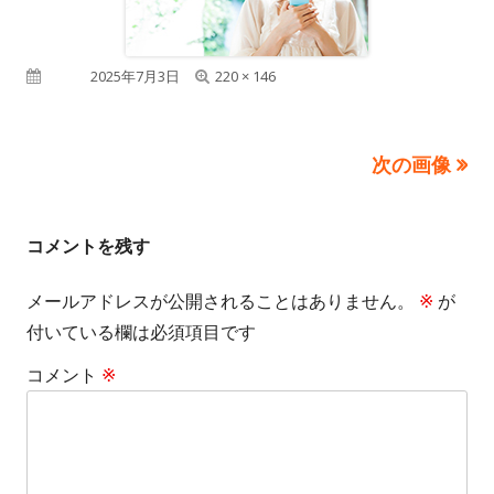
フ
公開日
2025年7月3日
220 × 146
ル
サ
次の画像
イ
ズ
コメントを残す
メールアドレスが公開されることはありません。
※
が
付いている欄は必須項目です
コメント
※