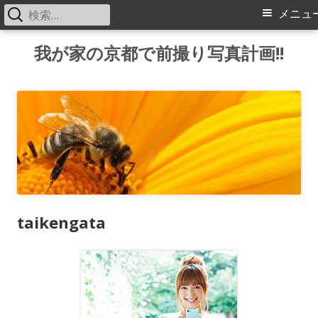
検
メ
メニュ
索:
イ
コ
我が家の京都で前撮り写真計画!!
ン
ン
テ
メ
ン
ツ
ニ
へ
ス
ュ
キ
ー
ッ
taikengata
プ