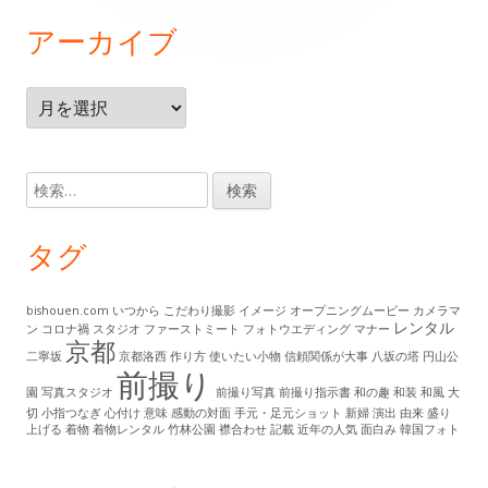
ゴ
コ
アーカイブ
リ
ン
ー
テ
ア
ー
ン
カ
イ
ツ
検
ブ
索:
タグ
bishouen.com
いつから
こだわり撮影
イメージ
オープニングムービー
カメラマ
レンタル
ン
コロナ禍
スタジオ
ファーストミート
フォトウエディング
マナー
京都
二寧坂
京都洛西
作り方
使いたい小物
信頼関係が大事
八坂の塔
円山公
前撮り
園
写真スタジオ
前撮り写真
前撮り指示書
和の趣
和装
和風
大
切
小指つなぎ
心付け
意味
感動の対面
手元・足元ショット
新婦
演出
由来
盛り
上げる
着物
着物レンタル
竹林公園
襟合わせ
記載
近年の人気
面白み
韓国フォト