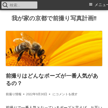
検
メ
メニュ
索:
イ
コ
我が家の京都で前撮り写真計画!!
ン
ン
テ
メ
ン
ツ
ニ
へ
ス
ュ
キ
ー
ッ
前撮りはどんなポーズが一番人気があ
プ
るの？
作
公
前撮りはどんなポーズが一番人気がある
前撮り情報
2022年9月30日
にコメントを残す
成
開
前撮りで一番人気となっているポーズと言えば、お互い