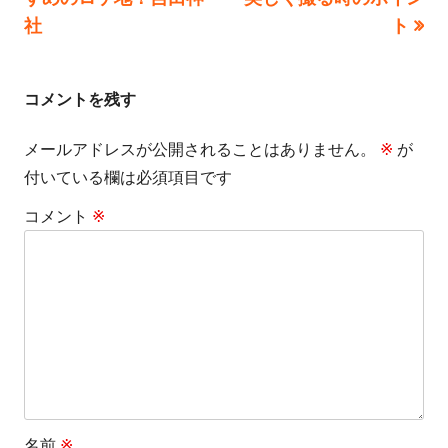
稿
記
記
社
ト
事:
事:
ナ
ビ
コメントを残す
ゲ
メールアドレスが公開されることはありません。
※
が
付いている欄は必須項目です
ー
コメント
※
シ
ョ
ン
名前
※