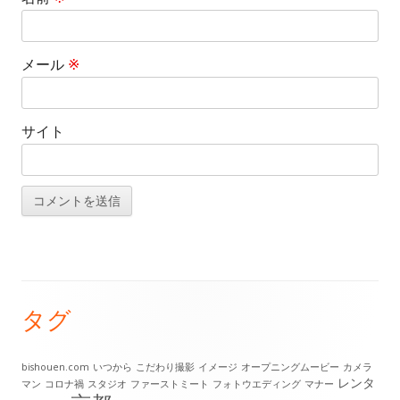
メール
※
サイト
タグ
メ
イ
bishouen.com
いつから
こだわり撮影
イメージ
オープニングムービー
カメラ
レンタ
マン
コロナ禍
スタジオ
ファーストミート
フォトウエディング
マナー
ン