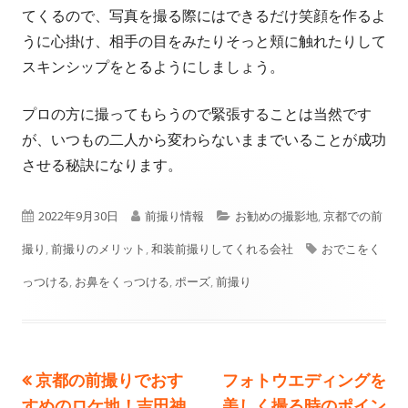
てくるので、写真を撮る際にはできるだけ笑顔を作るよ
うに心掛け、相手の目をみたりそっと頬に触れたりして
スキンシップをとるようにしましょう。
プロの方に撮ってもらうので緊張することは当然です
が、いつもの二人から変わらないままでいることが成功
させる秘訣になります。
公
作
カ
2022年9月30日
前撮り情報
お勧めの撮影地
,
京都での前
開
成
テ
タ
撮り
,
前撮りのメリット
,
和装前撮りしてくれる会社
おでこをく
日
者
ゴ
グ
っつける
,
お鼻をくっつける
,
ポーズ
,
前撮り
リ
ー
前
次
京都の前撮りでおす
フォトウエディングを
投
の
の
すめのロケ地！吉田神
美しく撮る時のポイン