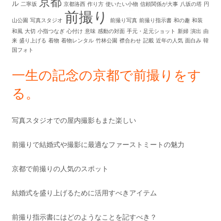
京都
ル
二寧坂
京都洛西
作り方
使いたい小物
信頼関係が大事
八坂の塔
円
前撮り
サ
山公園
写真スタジオ
前撮り写真
前撮り指示書
和の趣
和装
和風
大切
小指つなぎ
心付け
意味
感動の対面
手元・足元ショット
新婦
演出
由
イ
来
盛り上げる
着物
着物レンタル
竹林公園
襟合わせ
記載
近年の人気
面白み
韓
国フォト
ド
一生の記念の京都で前撮りをす
バ
る。
ー
写真スタジオでの屋内撮影もまた楽しい
前撮りで結婚式や撮影に最適なファーストミートの魅力
京都で前撮りの人気のスポット
結婚式を盛り上げるために活用すべきアイテム
前撮り指示書にはどのようなことを記すべき？