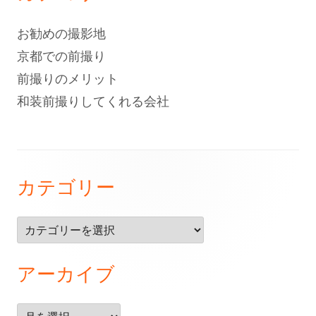
お勧めの撮影地
京都での前撮り
前撮りのメリット
和装前撮りしてくれる会社
フ
カテゴリー
ッ
タ
カ
ー・
テ
ゴ
コ
アーカイブ
リ
ン
ー
テ
ア