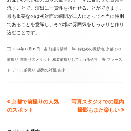
流すことで、演出に一貫性を持たせることができます。
最も重要なのは初対面の瞬間が二人にとって本当に特別
であることを意識し、その場の雰囲気をしっかりと作り
込むことです。
公
作
カ
2024年12月19日
前撮り情報
お勧めの撮影地
,
京都での
開
成
テ
タ
前撮り
,
前撮りのメリット
,
和装前撮りしてくれる会社
ファース
日
者
ゴ
グ
トミート
,
前撮り
,
感動の対面
,
由来
リ
ー
前
次
京都で前撮りの人気
写真スタジオでの屋内
投
の
の
のスポット
撮影もまた楽しい
稿
記
記
事:
事:
ナ