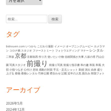
ー
ン
カ
イ
ツ
検
ブ
索:
タグ
bishouen.com
いつから
こだわり撮影
イメージ
オープニングムービー
カメラマ
レンタル
ン
コロナ禍
スタジオ
ファーストミート
フォトウエディング
マナー
京都
二寧坂
京都洛西
作り方
使いたい小物
信頼関係が大事
八坂の塔
円山公
前撮り
園
写真スタジオ
前撮り写真
前撮り指示書
和の趣
和装
和風
大
切
小指つなぎ
心付け
意味
感動の対面
手元・足元ショット
新婦
演出
由来
盛り
上げる
着物
着物レンタル
竹林公園
襟合わせ
記載
近年の人気
面白み
韓国フォト
アーカイブ
2026年5月
2024年12月