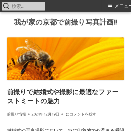
検
メ
メニュ
索:
イ
コ
我が家の京都で前撮り写真計画!!
ン
ン
テ
メ
ン
ツ
ニ
へ
ス
ュ
キ
ー
ッ
前撮りで結婚式や撮影に最適なファー
プ
ストミートの魅力
作
公
前撮りで結婚式や撮影に最適なファー
前撮り情報
2024年12月19日
にコメントを残す
成
開
結婚式や写真撮影において、特に印象的で心温まる瞬間