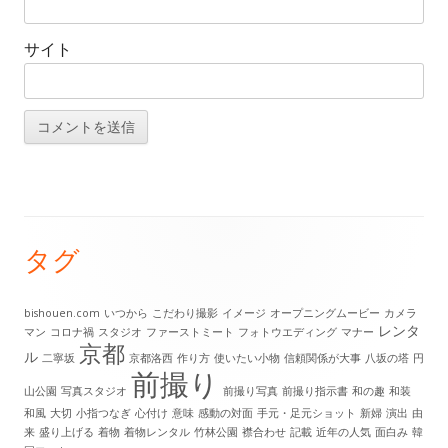
サイト
タグ
メ
イ
bishouen.com
いつから
こだわり撮影
イメージ
オープニングムービー
カメラ
レンタ
マン
コロナ禍
スタジオ
ファーストミート
フォトウエディング
マナー
ン
京都
ル
二寧坂
京都洛西
作り方
使いたい小物
信頼関係が大事
八坂の塔
円
前撮り
サ
山公園
写真スタジオ
前撮り写真
前撮り指示書
和の趣
和装
和風
大切
小指つなぎ
心付け
意味
感動の対面
手元・足元ショット
新婦
演出
由
イ
来
盛り上げる
着物
着物レンタル
竹林公園
襟合わせ
記載
近年の人気
面白み
韓