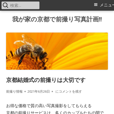
検
メ
メニュ
索:
イ
コ
我が家の京都で前撮り写真計画!!
ン
ン
テ
メ
ン
ツ
ニ
へ
ス
ュ
キ
ー
ッ
京都結婚式の前撮りは大切です
プ
作
公
京都結婚式の前撮りは大切です
前撮り情報
2021年6月26日
にコメントを残す
成
開
お得な価格で質の高い写真撮影をしてもらえる
者
日
京都の前撮りサービスは、多くのカップルたちの間で