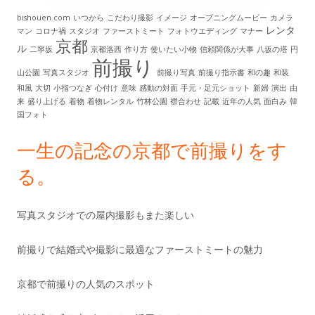
イ
bishouen.com
いつから
こだわり撮影
イメージ
オープニングムービー
カメラ
レンタ
マン
コロナ禍
スタジオ
ファーストミート
フォトウエディング
マナー
ン
京都
ル
二寧坂
京都洛西
作り方
使いたい小物
信頼関係が大事
八坂の塔
円
前撮り
サ
山公園
写真スタジオ
前撮り写真
前撮り指示書
和の趣
和装
和風
大切
小指つなぎ
心付け
意味
感動の対面
手元・足元ショット
新婦
演出
由
イ
来
盛り上げる
着物
着物レンタル
竹林公園
襟合わせ
記載
近年の人気
面白み
韓
国フォト
ド
一生の記念の京都で前撮りをす
バ
る。
ー
写真スタジオでの屋内撮影もまた楽しい
前撮りで結婚式や撮影に最適なファーストミートの魅力
京都で前撮りの人気のスポット