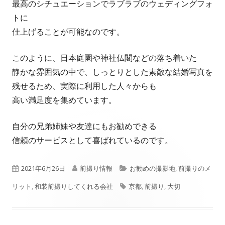
最高のシチュエーションでラブラブのウェディングフォ
トに
仕上げることが可能なのです。
このように、日本庭園や神社仏閣などの落ち着いた
静かな雰囲気の中で、しっとりとした素敵な結婚写真を
残せるため、実際に利用した人々からも
高い満足度を集めています。
自分の兄弟姉妹や友達にもお勧めできる
信頼のサービスとして喜ばれているのです。
公
作
カ
2021年6月26日
前撮り情報
お勧めの撮影地
,
前撮りのメ
開
成
タ
テ
リット
,
和装前撮りしてくれる会社
京都
,
前撮り
,
大切
日
者
グ
ゴ
リ