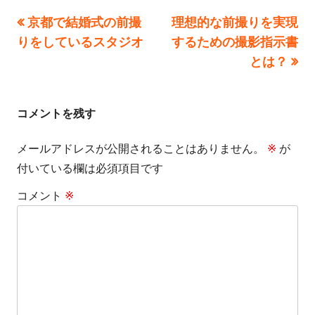
前
次
京都で結婚式の前撮
理想的な前撮りを実現
投
ー
の
の
りをしているスタジオ
するための撮影指示書
稿
記
記
とは？
事:
事:
ナ
ビ
コメントを残す
ゲ
メールアドレスが公開されることはありません。
※
が
付いている欄は必須項目です
ー
コメント
※
シ
ョ
ン