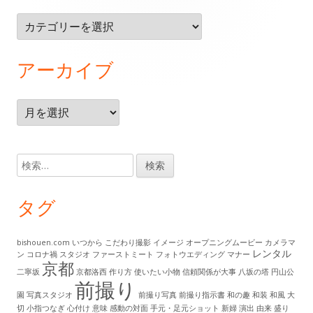
タ
カ
ー・
テ
ゴ
コ
アーカイブ
リ
ン
ー
テ
ア
ー
ン
カ
イ
ツ
検
ブ
索:
タグ
bishouen.com
いつから
こだわり撮影
イメージ
オープニングムービー
カメラマ
レンタル
ン
コロナ禍
スタジオ
ファーストミート
フォトウエディング
マナー
京都
二寧坂
京都洛西
作り方
使いたい小物
信頼関係が大事
八坂の塔
円山公
前撮り
園
写真スタジオ
前撮り写真
前撮り指示書
和の趣
和装
和風
大
切
小指つなぎ
心付け
意味
感動の対面
手元・足元ショット
新婦
演出
由来
盛り