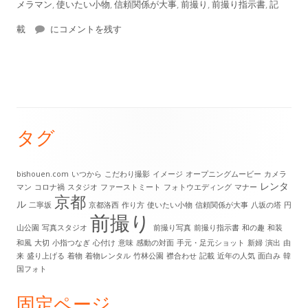
開
テ
グ
メラマン
,
使いたい小物
,
信頼関係が大事
,
前撮り
,
前撮り指示書
,
記
日
前撮り指示書にはどのようなことを記すべき？
ゴ
載
にコメントを残す
リ
ー
タグ
メ
イ
bishouen.com
いつから
こだわり撮影
イメージ
オープニングムービー
カメラ
レンタ
マン
コロナ禍
スタジオ
ファーストミート
フォトウエディング
マナー
ン
京都
ル
二寧坂
京都洛西
作り方
使いたい小物
信頼関係が大事
八坂の塔
円
前撮り
サ
山公園
写真スタジオ
前撮り写真
前撮り指示書
和の趣
和装
和風
大切
小指つなぎ
心付け
意味
感動の対面
手元・足元ショット
新婦
演出
由
イ
来
盛り上げる
着物
着物レンタル
竹林公園
襟合わせ
記載
近年の人気
面白み
韓
国フォト
ド
固定ページ