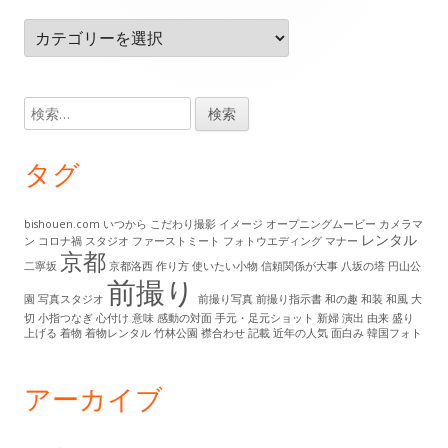
タ
カ
ー・
テ
ゴ
コ
リ
検
ン
ー
索:
テ
タグ
ン
ツ
bishouen.com
いつから
こだわり撮影
イメージ
オープニングムービー
カメラマ
レンタル
ン
コロナ禍
スタジオ
ファーストミート
フォトウエディング
マナー
京都
二寧坂
京都洛西
作り方
使いたい小物
信頼関係が大事
八坂の塔
円山公
前撮り
園
写真スタジオ
前撮り写真
前撮り指示書
和の趣
和装
和風
大
切
小指つなぎ
心付け
意味
感動の対面
手元・足元ショット
新婦
演出
由来
盛り
上げる
着物
着物レンタル
竹林公園
襟合わせ
記載
近年の人気
面白み
韓国フォト
アーカイブ