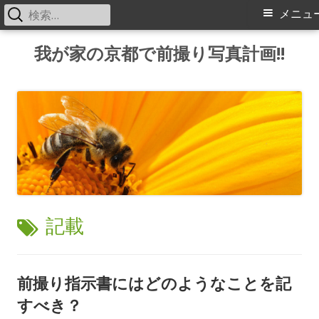
検
メ
メニュ
索:
イ
コ
我が家の京都で前撮り写真計画!!
ン
ン
テ
メ
ン
ツ
ニ
へ
ス
ュ
キ
ー
ッ
タ
記載
プ
グ:
前撮り指示書にはどのようなことを記
すべき？