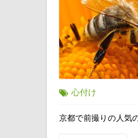
タ
心付け
グ:
京都で前撮りの人気