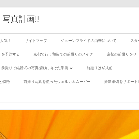
写真計画!!
人気！
サイトマップ
ジューンブライドの由来について
スタ
りを予約する
京都で行う和装での前撮りのメイク
京都の前撮りをリ
前撮りで結婚式の写真撮影に向けた準備
前撮りは挙式前
優れたカメラマンを選ぶ重要性とその影
と特徴
前撮り写真を使ったウェルカムムービー
撮影準備をサポート
響