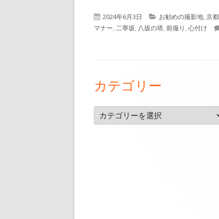
公
カ
2024年6月3日
お勧めの撮影地
,
京都
開
テ
マナー
,
二寧坂
,
八坂の塔
,
前撮り
,
心付け
日
ゴ
リ
ー
フ
カテゴリー
ッ
タ
カ
ー・
テ
ゴ
コ
リ
ン
ー
テ
ン
ツ