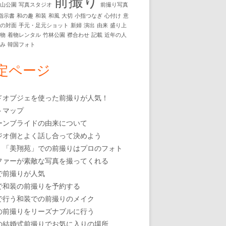
前撮り
円山公園
写真スタジオ
前撮り写真
指示書
和の趣
和装
和風
大切
小指つなぎ
心付け
意
動の対面
手元・足元ショット
新婦
演出
由来
盛り上
着物
着物レンタル
竹林公園
襟合わせ
記載
近年の人
白み
韓国フォト
定ページ
ドオブジェを使った前撮りが人気！
トマップ
ーンブライドの由来について
ジオ側とよく話し合って決めよう
・「美翔苑」での前撮りはプロのフォト
ファーが素敵な写真を撮ってくれる
で前撮りが人気
で和装の前撮りを予約する
で行う和装での前撮りのメイク
の前撮りをリーズナブルに行う
の結婚式前撮りでお気に入りの場所