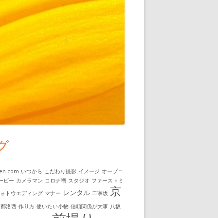
グ
uen.com
いつから
こだわり撮影
イメージ
オープニ
ービー
カメラマン
コロナ禍
スタジオ
ファーストミ
京
レンタル
フォトウエディング
マナー
二寧坂
京都洛西
作り方
使いたい小物
信頼関係が大事
八坂