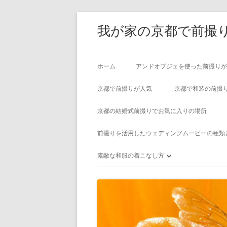
コ
我が家の京都で前撮り
ン
テ
ン
メ
ホーム
アンドオブジェを使った前撮りが
ツ
イ
へ
京都で前撮りが人気
京都で和装の前撮
ス
ン
京都の結婚式前撮りでお気に入りの場所
キ
メ
ッ
前撮りを活用したウェディングムービーの種類
プ
ニ
素敵な和服の着こなし方
ュ
京都でメガネの似合う着物レンタル
ー