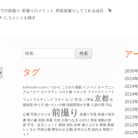
タ
での前撮り
,
前撮りのメリット
,
和装前撮りしてくれる会社
京都で前撮りの人気のスポット
グ
にコメントを残す
ア
検
索:
タグ
2026
2024
2024
bishouen.com
いつから
こだわり撮影
イメージ
オープニン
グムービー
カメラマン
コロナ禍
スタジオ
ファーストミート
2024
京都
レンタル
フォトウエディング
マナー
二寧坂
京
2023
都洛西
作り方
使いたい小物
信頼関係が大事
八坂の塔
円山
前撮り
2023
公園
写真スタジオ
前撮り写真
前撮り指示
2022
書
和の趣
和装
和風
大切
小指つなぎ
心付け
意味
感動の対
2022
面
手元・足元ショット
新婦
演出
由来
盛り上げる
着物
着物
レンタル
竹林公園
襟合わせ
記載
近年の人気
面白み
韓国フ
2022
ォト