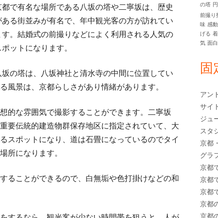
の塔
京都で有名な場所である八坂の塔や二寧坂は、歴史
イ
前撮り
がある街並みが有名で、年中観光客の方が訪れてい
味
感
ド
ます。結婚式の前撮りなどによく利用される人気の
げる
気
面
スポットになります。
バ
固
ー
八坂の塔は、八坂神社と清水寺の中間に位置してい
る風景は、京都らしさがあり情緒があります。
アン
サイ
想的な雰囲気で撮影することができます。二寧坂
ジュ
重要伝統的建造物群保存地区に指定されていて、大
スタ
るスポットになり、道は石畳になっているのでタイ
京都
場所になります。
グラ
京都
することができるので、白無垢や色打掛けなどの和
京都
京都
京都
京都
をするなら、観光客が少ない時間帯を狙うと、人が