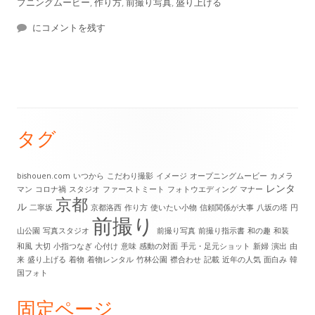
開
テ
グ
プニングムービー
,
作り方
,
前撮り写真
,
盛り上げる
日
結婚式を盛り上げるために活用すべきアイテム
ゴ
にコメントを残す
リ
ー
タグ
メ
イ
bishouen.com
いつから
こだわり撮影
イメージ
オープニングムービー
カメラ
レンタ
マン
コロナ禍
スタジオ
ファーストミート
フォトウエディング
マナー
ン
京都
ル
二寧坂
京都洛西
作り方
使いたい小物
信頼関係が大事
八坂の塔
円
前撮り
サ
山公園
写真スタジオ
前撮り写真
前撮り指示書
和の趣
和装
和風
大切
小指つなぎ
心付け
意味
感動の対面
手元・足元ショット
新婦
演出
由
イ
来
盛り上げる
着物
着物レンタル
竹林公園
襟合わせ
記載
近年の人気
面白み
韓
国フォト
ド
固定ページ