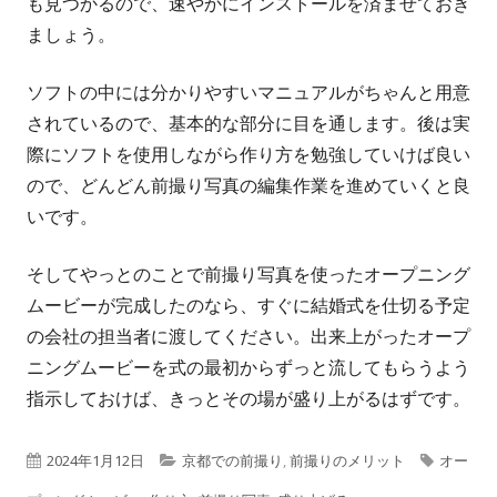
も見つかるので、速やかにインストールを済ませておき
ましょう。
ソフトの中には分かりやすいマニュアルがちゃんと用意
されているので、基本的な部分に目を通します。後は実
際にソフトを使用しながら作り方を勉強していけば良い
ので、どんどん前撮り写真の編集作業を進めていくと良
いです。
そしてやっとのことで前撮り写真を使ったオープニング
ムービーが完成したのなら、すぐに結婚式を仕切る予定
の会社の担当者に渡してください。出来上がったオープ
ニングムービーを式の最初からずっと流してもらうよう
指示しておけば、きっとその場が盛り上がるはずです。
公
カ
タ
2024年1月12日
京都での前撮り
,
前撮りのメリット
オー