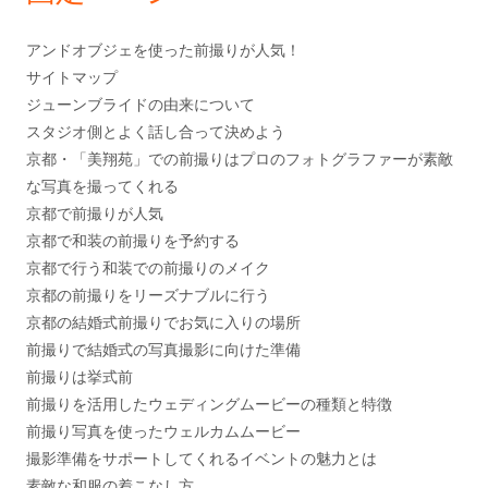
バ
ー
アンドオブジェを使った前撮りが人気！
サイトマップ
ジューンブライドの由来について
スタジオ側とよく話し合って決めよう
京都・「美翔苑」での前撮りはプロのフォトグラファーが素敵
な写真を撮ってくれる
京都で前撮りが人気
京都で和装の前撮りを予約する
京都で行う和装での前撮りのメイク
京都の前撮りをリーズナブルに行う
京都の結婚式前撮りでお気に入りの場所
前撮りで結婚式の写真撮影に向けた準備
前撮りは挙式前
前撮りを活用したウェディングムービーの種類と特徴
前撮り写真を使ったウェルカムムービー
撮影準備をサポートしてくれるイベントの魅力とは
素敵な和服の着こなし方