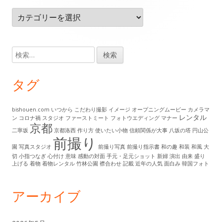
タ
カ
ー・
テ
ゴ
コ
リ
検
ン
ー
索:
テ
タグ
ン
ツ
bishouen.com
いつから
こだわり撮影
イメージ
オープニングムービー
カメラマ
レンタル
ン
コロナ禍
スタジオ
ファーストミート
フォトウエディング
マナー
京都
二寧坂
京都洛西
作り方
使いたい小物
信頼関係が大事
八坂の塔
円山公
前撮り
園
写真スタジオ
前撮り写真
前撮り指示書
和の趣
和装
和風
大
切
小指つなぎ
心付け
意味
感動の対面
手元・足元ショット
新婦
演出
由来
盛り
上げる
着物
着物レンタル
竹林公園
襟合わせ
記載
近年の人気
面白み
韓国フォト
アーカイブ