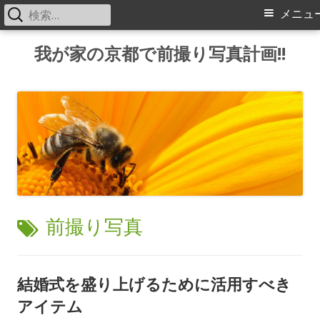
検
メ
メニュ
索:
イ
コ
我が家の京都で前撮り写真計画!!
ン
ン
テ
メ
ン
ツ
ニ
へ
ス
ュ
キ
ー
ッ
タ
前撮り写真
プ
グ:
結婚式を盛り上げるために活用すべき
アイテム