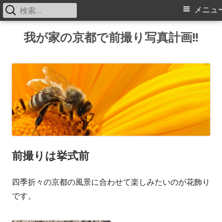
検
メ
メニュ
索:
イ
コ
我が家の京都で前撮り写真計画!!
ン
ン
テ
メ
ン
ツ
ニ
へ
ス
ュ
キ
ー
ッ
前撮りは挙式前
プ
四季折々の京都の風景に合わせて楽しみたいのが花飾り
です。