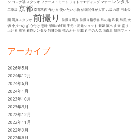
レンタル
ン
コロナ禍
スタジオ
ファーストミート
フォトウエディング
マナー
京都
二寧坂
京都洛西
作り方
使いたい小物
信頼関係が大事
八坂の塔
円山公
前撮り
園
写真スタジオ
前撮り写真
前撮り指示書
和の趣
和装
和風
大
切
小指つなぎ
心付け
意味
感動の対面
手元・足元ショット
新婦
演出
由来
盛り
上げる
着物
着物レンタル
竹林公園
襟合わせ
記載
近年の人気
面白み
韓国フォト
アーカイブ
2026年5月
2024年12月
2024年6月
2024年1月
2023年10月
2023年3月
2022年12月
2022年11月
2022年9月
2022年6月