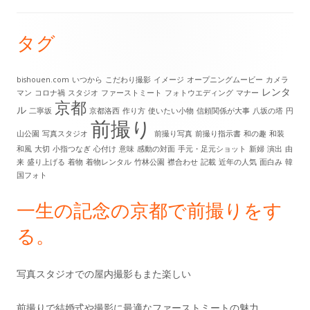
タグ
メ
イ
bishouen.com
いつから
こだわり撮影
イメージ
オープニングムービー
カメラ
レンタ
マン
コロナ禍
スタジオ
ファーストミート
フォトウエディング
マナー
ン
京都
ル
二寧坂
京都洛西
作り方
使いたい小物
信頼関係が大事
八坂の塔
円
前撮り
サ
山公園
写真スタジオ
前撮り写真
前撮り指示書
和の趣
和装
和風
大切
小指つなぎ
心付け
意味
感動の対面
手元・足元ショット
新婦
演出
由
イ
来
盛り上げる
着物
着物レンタル
竹林公園
襟合わせ
記載
近年の人気
面白み
韓
国フォト
ド
一生の記念の京都で前撮りをす
バ
る。
ー
写真スタジオでの屋内撮影もまた楽しい
前撮りで結婚式や撮影に最適なファーストミートの魅力