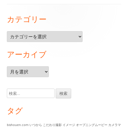
フ
カテゴリー
ッ
タ
カ
ー・
テ
ゴ
コ
アーカイブ
リ
ン
ー
テ
ア
ー
ン
カ
イ
ツ
検
ブ
索:
タグ
bishouen.com
いつから
こだわり撮影
イメージ
オープニングムービー
カメラマ